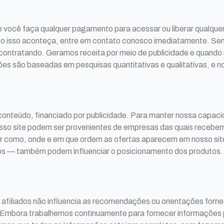
você faça qualquer pagamento para acessar ou liberar qualquer 
so isso aconteça, entre em contato conosco imediatamente. Sem
á contratando. Geramos receita por meio de publicidade e quan
es são baseadas em pesquisas quantitativas e qualitativas, e n
.
conteúdo, financiado por publicidade. Para manter nossa capaci
sso site podem ser provenientes de empresas das quais recebe
iar como, onde e em que ordem as ofertas aparecem em nosso si
dos — também podem influenciar o posicionamento dos produtos. 
filiados não influencia as recomendações ou orientações fornec
. Embora trabalhemos continuamente para fornecer informações 