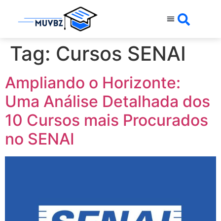
Tag:
Cursos SENAI
Ampliando o Horizonte:
Uma Análise Detalhada dos
10 Cursos mais Procurados
no SENAI